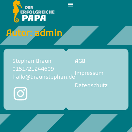
Autor:
admin
Stephan Braun
AGB
0151/21244609
Impressum
hallo@braunstephan.de
Datenschutz